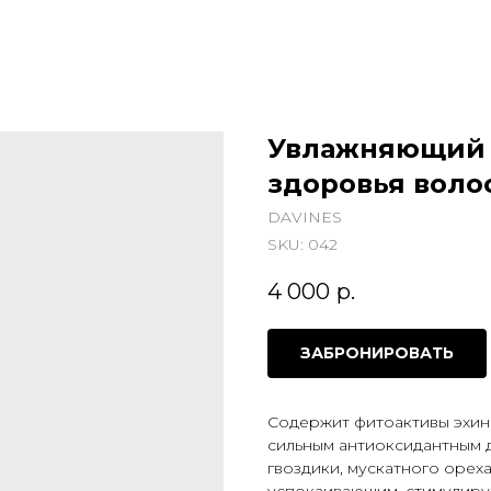
Увлажняющий 
здоровья воло
DAVINES
SKU:
042
4 000
р.
ЗАБРОНИРОВАТЬ
Содержит фитоактивы эхин
сильным антиоксидантным 
гвоздики, мускатного орех