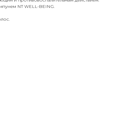
ющим и противовоспалительным действием.
ампунем NT WELL-BEING.
олос.