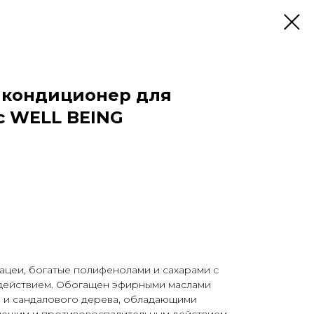
кондиционер для
с WELL BEING
ацеи, богатые полифенолами и сахарами с
действием. Обогащен эфирными маслами
а и сандалового дерева, обладающими