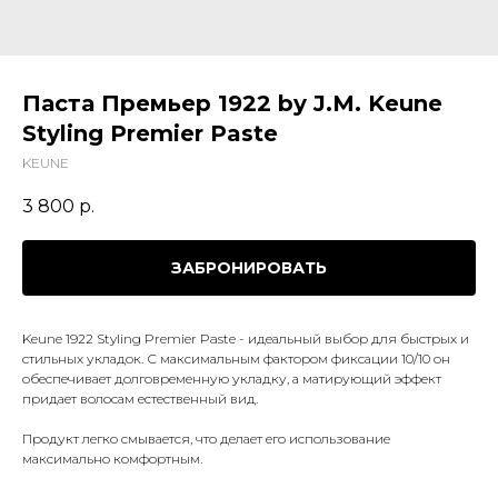
Паста Премьер 1922 by J.M. Keune
Styling Premier Paste
KEUNE
3 800
р.
ЗАБРОНИРОВАТЬ
Keune 1922 Styling Premier Paste - идеальный выбор для быстрых и
стильных укладок. С максимальным фактором фиксации 10/10 он
обеспечивает долговременную укладку, а матирующий эффект
придает волосам естественный вид.
Продукт легко смывается, что делает его использование
максимально комфортным.