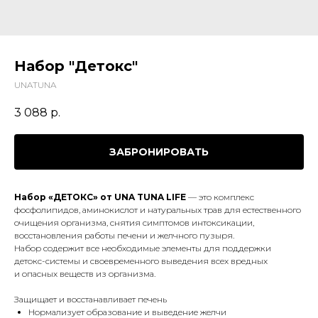
Набор "Детокc"
UNATUNA
3 088
р.
ЗАБРОНИРОВАТЬ
Набор «ДЕТОКС» от UNA TUNA LIFE
— это комплекс
фосфолипидов, аминокислот и натуральных трав для естественного
очищения организма, снятия симптомов интоксикации,
восстановления работы печени и желчного пузыря.
Набор содержит все необходимые элементы для поддержки
детокс-системы и своевременного выведения всех вредных
и опасных веществ из организма.
Защищает и восстанавливает печень
Нормализует образование и выведение желчи