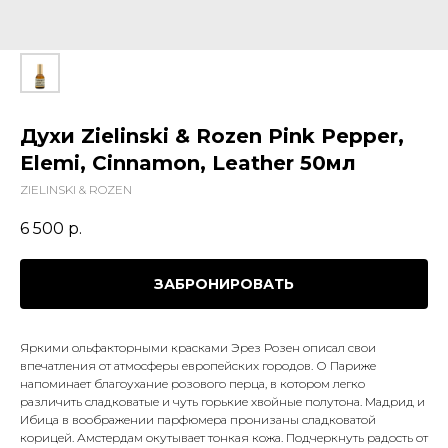
Духи Zielinski & Rozen Pink Pepper,
Elemi, Cinnamon, Leather 50мл
ZIELINSKI & ROZEN
6 500
р.
ЗАБРОНИРОВАТЬ
Яркими ольфакторными красками Эрез Розен описал свои
впечатления от атмосферы европейских городов. О Париже
напоминает благоухание розового перца, в котором легко
различить сладковатые и чуть горькие хвойные полутона. Мадрид и
Ибица в воображении парфюмера пронизаны сладковатой
корицей. Амстердам окутывает тонкая кожа. Подчеркнуть радость от