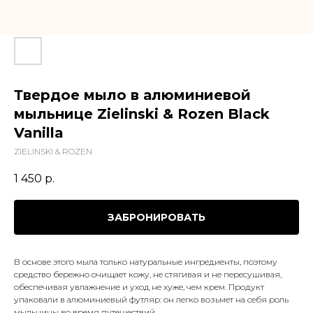
Твердое мыло в алюминиевой
мыльнице Zielinski & Rozen Black
Vanilla
ZIELINSKI & ROZEN
1 450
р.
ЗАБРОНИРОВАТЬ
В основе этого мыла только натуральные ингредиенты, поэтому
средство бережно очищает кожу, не стягивая и не пересушивая,
обеспечивая увлажнение и уход не хуже, чем крем. Продукт
упаковали в алюминиевый футляр: он легко возьмет на себя роль
мыльницы во время путешествий.