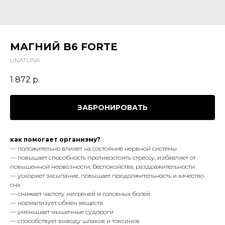
МАГНИЙ B6 FORTE
UNATUNA
1 872
р.
ЗАБРОНИРОВАТЬ
как помогает организму?
— положительно влияет на состояние нервной системы
— повышает способность противостоять стрессу, избавляет от
повышенной нервозности, беспокойства, раздражительности
— ускоряет засыпание, повышает продолжительность и качество
сна
— снижает частоту мигреней и головных болей
— нормализует обмен веществ
— уменьшает мышечные судороги
— способствует выводу шлаков и токсинов