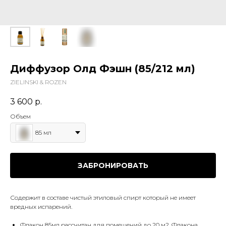
Диффузор Олд Фэшн (85/212 мл)
ZIELINSKI & ROZEN
3 600
р.
Объем
85 мл
ЗАБРОНИРОВАТЬ
Содержит в составе чистый этиловый спирт который не имеет
вредных испарений.
Флакон 85мл рассчитан для помещений до 20 м2. Флакона