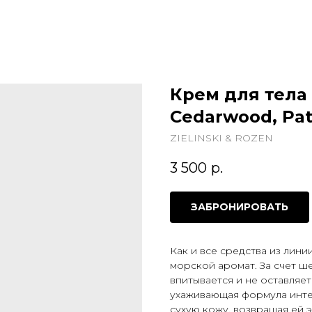
Крем для тела в
Cedarwood, Pat
ZIELINSKI & ROZEN
3 500
р.
ЗАБРОНИРОВАТЬ
Как и все средства из линии
морской аромат. За счет 
впитывается и не оставляе
ухаживающая формула интен
сухую кожу, возвращая ей э