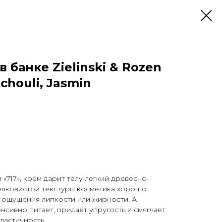
 банке Zielinski & Rozen
chouli, Jasmin
 «717», крем дарит телу легкий древесно-
шелковистой текстуры косметика хорошо
т ощущения липкости или жирности. А
сивно питает, придает упругость и смягчает
ластичность.