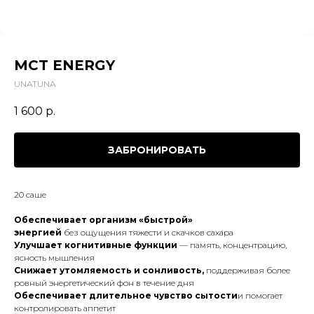
MCT ENERGY
UNATUNA
1 600
р.
ЗАБРОНИРОВАТЬ
20 саше
Обеспечивает организм «быстрой»
энергией
без ощущения тяжести и скачков сахара
Улучшает когнитивные функции
— память, концентрацию,
ясность мышления
Снижает утомляемость и сонливость,
поддерживая более
ровный энергетический фон в течение дня
Обеспечивает длительное чувство сытости
и помогает
контролировать аппетит